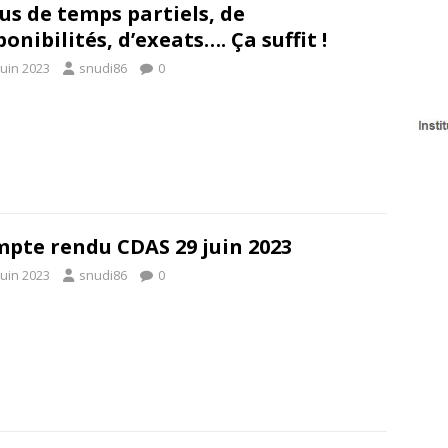
us de temps partiels, de
ponibilités, d’exeats…. Ça suffit !
juin 2023
snudi86
0
pte rendu CDAS 29 juin 2023
juin 2023
snudi86
0