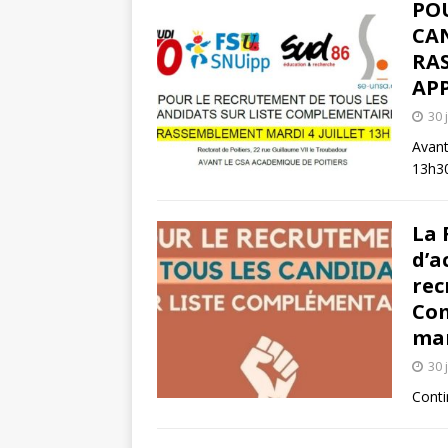
PO
CA
RAS
AP
30 
Avant
13h3
La 
d’a
rec
Co
mar
30 
Conti