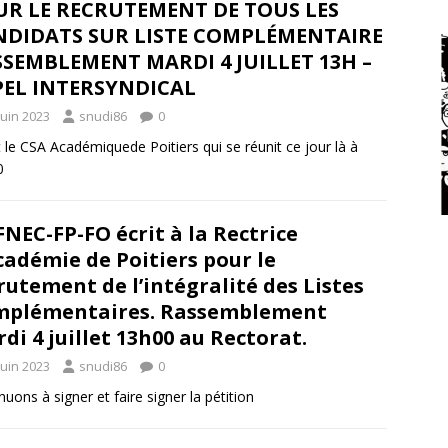
UR LE RECRUTEMENT DE TOUS LES
NDIDATS SUR LISTE COMPLÉMENTAIRE
SEMBLEMENT MARDI 4 JUILLET 13H –
PEL INTERSYNDICAL
juin 2023
snudi86
0
 le CSA Académiquede Poitiers qui se réunit ce jour là à
0
FNEC-FP-FO écrit à la Rectrice
cadémie de Poitiers pour le
rutement de l’intégralité des Listes
mplémentaires. Rassemblement
di 4 juillet 13h00 au Rectorat.
juin 2023
snudi86
0
nuons à signer et faire signer la pétition