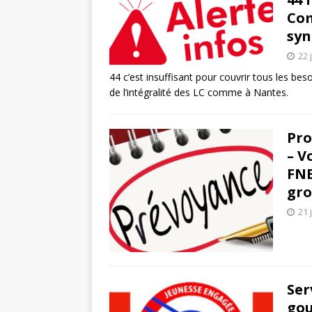
Com
syn
22 
44 c’est insuffisant pour couvrir tous les be
de l’intégralité des LC comme à Nantes.
Pro
– V
FNE
gro
21 
Ser
gou