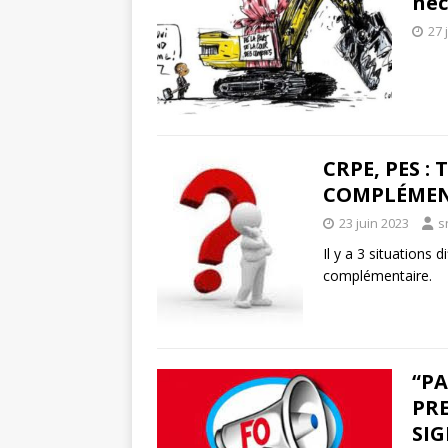
néc
27 
CRPE, PES :
COMPLÉMENT
23 juin 2023
s
Il y a 3 situations 
complémentaire.
“PA
PR
SI