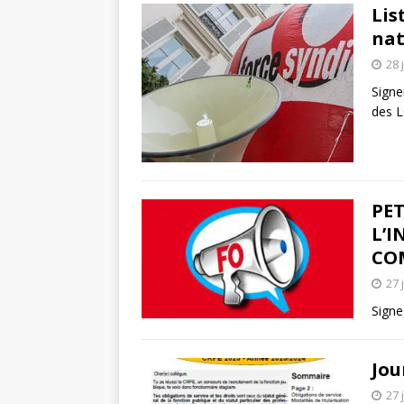
Lis
nat
28 
Signe
des L
PE
L’I
CO
27 
Signez
Jou
27 