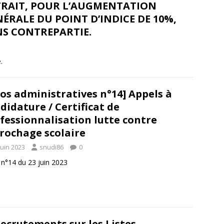
TRAIT, POUR L’AUGMENTATION
ÉRALE DU POINT D’INDICE DE 10%,
NS CONTREPARTIE.
.
fos administratives n°14] Appels à
didature / Certificat de
fessionnalisation lutte contre
rochage scolaire
juin 2023
snudi86
0
e n°14 du 23 juin 2023
recrutements sur les Listes