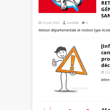
RE
GÉN
SA
23 juin 2023
snudi86
0
Motion départementale et motion type école
[In
can
pro
déc
23 
lettr
44 