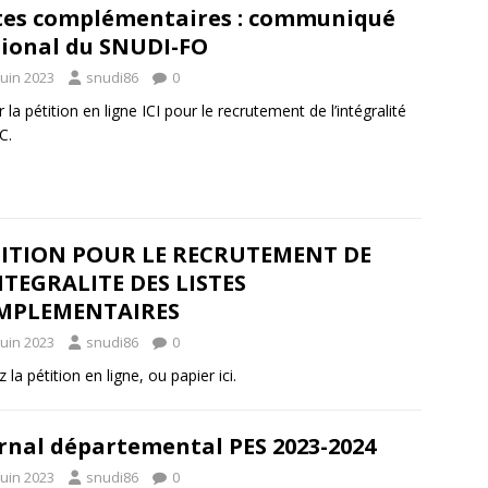
tes complémentaires : communiqué
ional du SNUDI-FO
juin 2023
snudi86
0
r la pétition en ligne ICI pour le recrutement de l’intégralité
C.
TITION POUR LE RECRUTEMENT DE
NTEGRALITE DES LISTES
MPLEMENTAIRES
juin 2023
snudi86
0
 la pétition en ligne, ou papier ici.
rnal départemental PES 2023-2024
juin 2023
snudi86
0