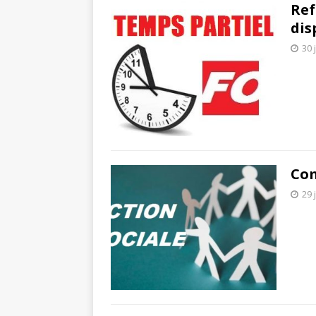
Ref
dis
30 
Com
29 