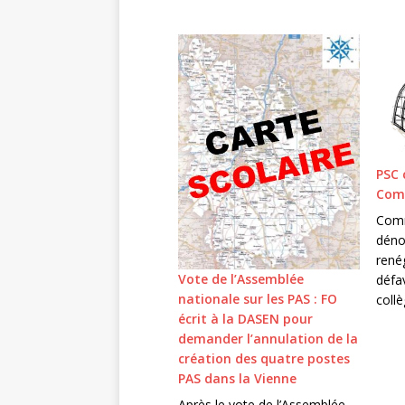
PSC 
Com
Comm
dénon
renég
Vote de l’Assemblée
défa
nationale sur les PAS : FO
coll
écrit à la DASEN pour
demander l’annulation de la
création des quatre postes
PAS dans la Vienne
Après le vote de l’Assemblée