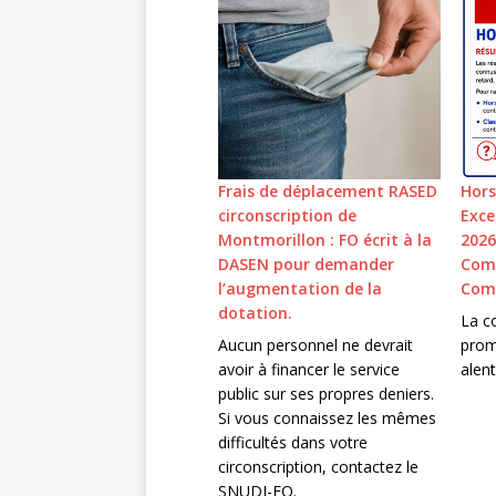
Frais de déplacement RASED
Hors
circonscription de
Exce
Montmorillon : FO écrit à la
2026
DASEN pour demander
Comm
l’augmentation de la
Comm
dotation.
La c
Aucun personnel ne devrait
prom
avoir à financer le service
alent
public sur ses propres deniers.
Si vous connaissez les mêmes
difficultés dans votre
circonscription, contactez le
SNUDI-FO.