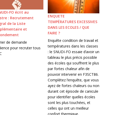
NUDI-FO écrit au
ENQUETE
stre : Recrutement
TEMPÉRATURES EXCESSIVES
gral de la Liste
DANS LES ECOLES / QUE
lémentaire et
FAIRE ?
bondement
Enquête condition de travail et
rier de demande
températures dans les classes
dience pour recruter tous
: le SNUDI-FO essaie d’avoir un
LC
tableau le plus précis possible
des écoles qui souffrent le plus
par fortes chaleur afin de
pouvoir intervenir en F3SCT86.
Complétez l’enquête, que vous
ayez de fortes chaleurs ou non
durant cet épisode de canicule
pour identifier quelles écoles
sont les plus touchées, et
celles qui ont un meilleur
confort thermique.