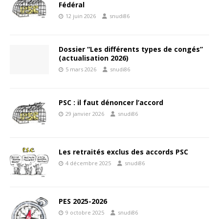
Fédéral
12 juin 2026
snudi86
Dossier “Les différents types de congés”
(actualisation 2026)
5 mars 2026
snudi86
PSC : il faut dénoncer l’accord
29 janvier 2026
snudi86
Les retraités exclus des accords PSC
4 décembre 2025
snudi86
PES 2025-2026
9 octobre 2025
snudi86