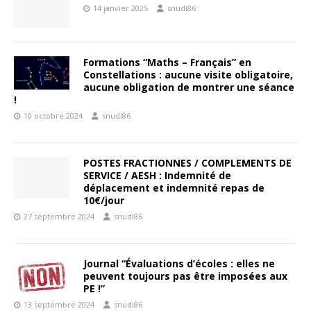
14 janvier 2025
snudi86
Formations “Maths – Français” en
Constellations : aucune visite obligatoire,
aucune obligation de montrer une séance
!
10 octobre 2024
snudi86
POSTES FRACTIONNES / COMPLEMENTS DE
SERVICE / AESH : Indemnité de
déplacement et indemnité repas de
10€/jour
27 septembre 2024
snudi86
Journal “Évaluations d’écoles : elles ne
peuvent toujours pas être imposées aux
PE !”
13 septembre 2024
snudi86